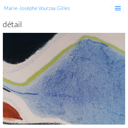
Marie-Josèphe Vourzay Gilles
détail