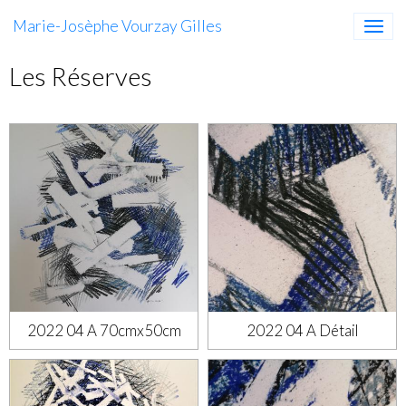
Marie-Josèphe Vourzay Gilles
Les Réserves
2022 04 A 70cmx50cm
2022 04 A Détail